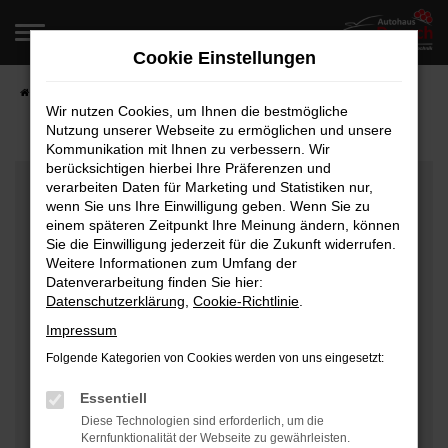
Zum
Hauptinhalt
Cookie Einstellungen
springen
Startseite
Fahrzeugangebote
Fahrzeugverkauf
Wir nutzen Cookies, um Ihnen die bestmögliche
Nutzung unserer Webseite zu ermöglichen und unsere
Kommunikation mit Ihnen zu verbessern. Wir
berücksichtigen hierbei Ihre Präferenzen und
Fehler: Network Error
verarbeiten Daten für Marketing und Statistiken nur,
wenn Sie uns Ihre Einwilligung geben. Wenn Sie zu
Beim Laden ist ein Fehler aufgetreten.
einem späteren Zeitpunkt Ihre Meinung ändern, können
Hier sind ein paar Tipps, die dir helfen können:
Sie die Einwilligung jederzeit für die Zukunft widerrufen.
Weitere Informationen zum Umfang der
Überprüfe deine Firewall und deine
Datenverarbeitung finden Sie hier:
Datenschutzerklärung
,
Cookie-Richtlinie
.
Internetverbindung.
Laden andere Webseiten, zum Beispiel deine
Impressum
Suchmaschine?
Folgende Kategorien von Cookies werden von uns eingesetzt:
Prüfe deine Browsererweiterungen.
Manche Erweiterungen, wie Werbeblocker, können
Essentiell
das Laden bestimmter Seiten verhindern.
Diese Technologien sind erforderlich, um die
Kernfunktionalität der Webseite zu gewährleisten.
Funktioniert die Seite in einem anderen Browser