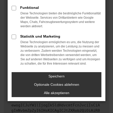
oder in einem privaten Fenster?
Funktional
Starte dein Gerät neu.
Diese Technologien bieten die bestmögliche Funktionalität
Das kann manchmal helfen, vorübergehende
der Webseite. Services von Drittanbietern wie Google
Maps, Chats, Fahrzeugbewertungssystem und weitere
Probleme zu beheben.
werden aktiviert.
Stelle sicher, dass dein Browser und dein
Betriebssystem auf dem neuesten Stand sind.
Statistik und Marketing
Veraltete Software birgt nicht nur ein
Diese Technologien ermöglichen es uns, die Nutzung der
Sicherheitsrisiko, sondern kann auch dazu führen,
Webseite zu analysieren, um die Leistung zu messen und
zu verbessern. Zudem werden Technologien eingesetzt,
dass bestimmte Funktionen nicht mehr unterstützt
die von dritten Werbetreibenden verwendet werden, um
werden.
Sie auf anderen Webseiten zu verfolgen und um Anzeigen
zu schalten, die für Ihre Interessen relevant sind.
Wende dich an den Webseitenbetreiber.
Wenn du alle oben genannten Schritte versucht hast,
kontaktiere uns bitte. Wir werden versuchen, das
Speichern
Problem zu beheben. Du kannst uns diesen Text
Optionale Cookies ablehnen
schicken, um uns bei der Fehlersuche zu
unterstützen:
Alle akzeptieren
ewogICJuYW1lIjogIk5ldHdvcmtFcnJvciIsCiA
gImNvbmZpZyI6IHsKICAgICJtZXRob2QiOiAiR0