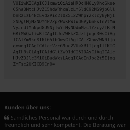
VUIiwKICAgICJ1cmwiOiAiaHR0cHM6Ly9hcGkue
C5ha3MtcHJvZC5hdWRhcmlzLm5ldC92MS9jbGll
bnRzLzE4NzEvd2Vic2l0ZS12ZWhpY2xlcy8yNjI
2NDglMjMxNDM4P2ZpZWxkPWludGVybmFsTnVtYm
VyJndlYnNpdGU9NjIwYmMyNDdmMzc1YzcyZTRmN
GRiMWQwIiwKICAgICJoZWFkZXJzIjoge30sCiAg
ICAiYm9keSI6IG51bGwsCiAgICAiZXhwZWN0Ijo
gewogICAgICAicmVzcG9uc2VUeXBlIjogIiIKIC
AgIH0sCiAgICAidGltZW91dCI6IDAsCiAgICAic
HJvZ3Jlc3MiOiBudWxsLAogICAgInJpc2t5Ijog
ZmFsc2UKICB9Cn0=
Kunden über uns:
Sämtliches Personal war durch und durch
freundlich und sehr kompetent. Die Beratung war