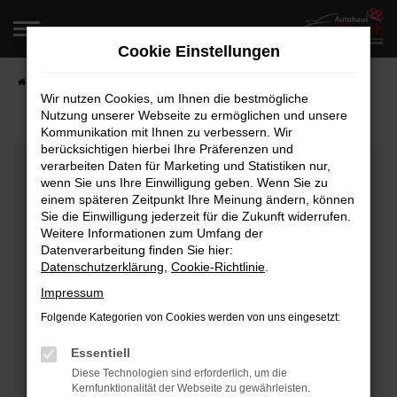
Zum
Hauptinhalt
Cookie Einstellungen
springen
Startseite
Fahrzeugangebote
Fahrzeugverkauf
Wir nutzen Cookies, um Ihnen die bestmögliche
Nutzung unserer Webseite zu ermöglichen und unsere
Kommunikation mit Ihnen zu verbessern. Wir
berücksichtigen hierbei Ihre Präferenzen und
Fehler: Network Error
verarbeiten Daten für Marketing und Statistiken nur,
wenn Sie uns Ihre Einwilligung geben. Wenn Sie zu
Beim Laden ist ein Fehler aufgetreten.
einem späteren Zeitpunkt Ihre Meinung ändern, können
Hier sind ein paar Tipps, die dir helfen können:
Sie die Einwilligung jederzeit für die Zukunft widerrufen.
Weitere Informationen zum Umfang der
Überprüfe deine Firewall und deine
Datenverarbeitung finden Sie hier:
Datenschutzerklärung
,
Cookie-Richtlinie
.
Internetverbindung.
Laden andere Webseiten, zum Beispiel deine
Impressum
Suchmaschine?
Folgende Kategorien von Cookies werden von uns eingesetzt:
Prüfe deine Browsererweiterungen.
Manche Erweiterungen, wie Werbeblocker, können
Essentiell
das Laden bestimmter Seiten verhindern.
Diese Technologien sind erforderlich, um die
Kernfunktionalität der Webseite zu gewährleisten.
Funktioniert die Seite in einem anderen Browser