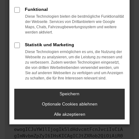
oder in einem privaten Fenster?
Funktional
Starte dein Gerät neu.
Diese Technologien bieten die bestmögliche Funktionalität
Das kann manchmal helfen, vorübergehende
der Webseite. Services von Drittanbietern wie Google
Maps, Chats, Fahrzeugbewertungssystem und weitere
Probleme zu beheben.
werden aktiviert.
Stelle sicher, dass dein Browser und dein
Betriebssystem auf dem neuesten Stand sind.
Statistik und Marketing
Veraltete Software birgt nicht nur ein
Diese Technologien ermöglichen es uns, die Nutzung der
Sicherheitsrisiko, sondern kann auch dazu führen,
Webseite zu analysieren, um die Leistung zu messen und
zu verbessern. Zudem werden Technologien eingesetzt,
dass bestimmte Funktionen nicht mehr unterstützt
die von dritten Werbetreibenden verwendet werden, um
werden.
Sie auf anderen Webseiten zu verfolgen und um Anzeigen
zu schalten, die für Ihre Interessen relevant sind.
Wende dich an den Webseitenbetreiber.
Wenn du alle oben genannten Schritte versucht hast,
kontaktiere uns bitte. Wir werden versuchen, das
Speichern
Problem zu beheben. Du kannst uns diesen Text
Optionale Cookies ablehnen
schicken, um uns bei der Fehlersuche zu
unterstützen:
Alle akzeptieren
ewogICJuYW1lIjogIk5ldHdvcmtFcnJvciIsCiA
gImNvbmZpZyI6IHsKICAgICJtZXRob2QiOiAiR0