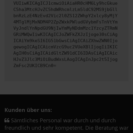
VUIiwKICAgICJ1cmwiOiAiaHR0cHM6Ly9hcGkue
C5ha3MtcHJvZC5hdWRhcmlzLm5ldC92MS9jbGll
bnRzLzE4NzEvd2Vic2l0ZS12ZWhpY2xlcy8yMjY
4MTglMjMxNDM4P2ZpZWxkPWludGVybmFsTnVtYm
VyJndlYnNpdGU9NjIwYmMyNDdmMzc1YzcyZTRmN
GRiMWQwIiwKICAgICJoZWFkZXJzIjoge30sCiAg
ICAiYm9keSI6IG51bGwsCiAgICAiZXhwZWN0Ijo
gewogICAgICAicmVzcG9uc2VUeXBlIjogIiIKIC
AgIH0sCiAgICAidGltZW91dCI6IDAsCiAgICAic
HJvZ3Jlc3MiOiBudWxsLAogICAgInJpc2t5Ijog
ZmFsc2UKICB9Cn0=
Kunden über uns:
Sämtliches Personal war durch und durch
freundlich und sehr kompetent. Die Beratung war