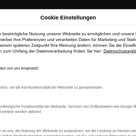
Cookie Einstellungen
ie bestmögliche Nutzung unserer Webseite zu ermöglichen und unsere
hierbei Ihre Präferenzen und verarbeiten Daten für Marketing und Stati
einem späteren Zeitpunkt Ihre Meinung ändern, können Sie die Einwillig
en zum Umfang der Datenverarbeitung finden Sie hier:
Datenschutzerkl
en von uns eingesetzt:
dung.
rlich, um die Kernfunktionalität der Webseite zu gewährleisten.
ne?
estmögliche Funktionalität der Webseite. Services von Drittanbietern wie Google 
en bestimmter Seiten verhindern. Funktioniert die Seite in ein
eitere werden aktiviert.
u beheben.
 es uns, die Nutzung der Webseite zu analysieren, um die Leistung zu messen u
system auf dem neuesten Stand sind.