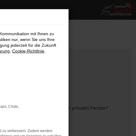
 Kommunikation mit Ihnen zu
stiken nur, wenn Sie uns Ihre
ung jederzeit für die Zukunft
ärung
,
Cookie-Richtlinie
.
Maps, Chats,
em anderen Browser oder in einem privaten Fenster?
nd zu verbessern. Zudem werden