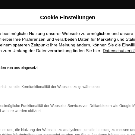
Cookie Einstellungen
ie bestmögliche Nutzung unserer Webseite zu ermöglichen und unsere
hierbei Ihre Präferenzen und verarbeiten Daten für Marketing und Stati
einem späteren Zeitpunkt Ihre Meinung ändern, können Sie die Einwillig
en zum Umfang der Datenverarbeitung finden Sie hier:
Datenschutzerkl
en von uns eingesetzt:
dung.
rlich, um die Kernfunktionalität der Webseite zu gewährleisten.
ne?
estmögliche Funktionalität der Webseite. Services von Drittanbietern wie Google 
en bestimmter Seiten verhindern. Funktioniert die Seite in ein
eitere werden aktiviert.
u beheben.
 es uns, die Nutzung der Webseite zu analysieren, um die Leistung zu messen u
system auf dem neuesten Stand sind.