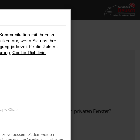
 Kommunikation mit Ihnen zu
stiken nur, wenn Sie uns Ihre
ung jederzeit für die Zukunft
ärung
,
Cookie-Richtlinie
.
Maps, Chats,
em anderen Browser oder in einem privaten Fenster?
nd zu verbessern. Zudem werden