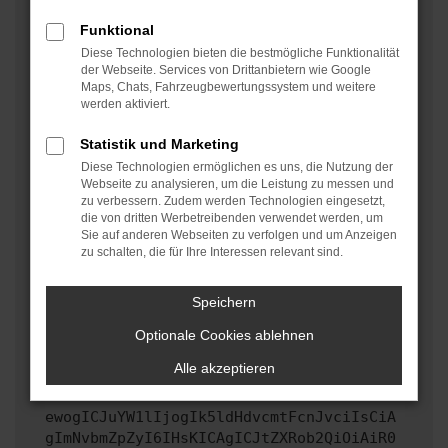
oder in einem privaten Fenster?
Funktional
Starte dein Gerät neu.
Diese Technologien bieten die bestmögliche Funktionalität
Das kann manchmal helfen, vorübergehende
der Webseite. Services von Drittanbietern wie Google
Maps, Chats, Fahrzeugbewertungssystem und weitere
Probleme zu beheben.
werden aktiviert.
Stelle sicher, dass dein Browser und dein
Betriebssystem auf dem neuesten Stand sind.
Statistik und Marketing
Veraltete Software birgt nicht nur ein
Diese Technologien ermöglichen es uns, die Nutzung der
Sicherheitsrisiko, sondern kann auch dazu führen,
Webseite zu analysieren, um die Leistung zu messen und
zu verbessern. Zudem werden Technologien eingesetzt,
dass bestimmte Funktionen nicht mehr unterstützt
die von dritten Werbetreibenden verwendet werden, um
werden.
Sie auf anderen Webseiten zu verfolgen und um Anzeigen
zu schalten, die für Ihre Interessen relevant sind.
Wende dich an den Webseitenbetreiber.
Wenn du alle oben genannten Schritte versucht hast,
kontaktiere uns bitte. Wir werden versuchen, das
Speichern
Problem zu beheben. Du kannst uns diesen Text
Optionale Cookies ablehnen
schicken, um uns bei der Fehlersuche zu
unterstützen:
Alle akzeptieren
ewogICJuYW1lIjogIk5ldHdvcmtFcnJvciIsCiA
gImNvbmZpZyI6IHsKICAgICJtZXRob2QiOiAiR0