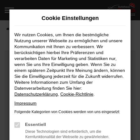
Zum
Hauptinhalt
Cookie Einstellungen
springen
Startseite
Fahrzeugangebote
Fahrzeugverkauf
Wir nutzen Cookies, um Ihnen die bestmögliche
Nutzung unserer Webseite zu ermöglichen und unsere
Kommunikation mit Ihnen zu verbessern. Wir
berücksichtigen hierbei Ihre Präferenzen und
Fehler: Network Error
verarbeiten Daten für Marketing und Statistiken nur,
wenn Sie uns Ihre Einwilligung geben. Wenn Sie zu
Beim Laden ist ein Fehler aufgetreten.
einem späteren Zeitpunkt Ihre Meinung ändern, können
Hier sind ein paar Tipps, die dir helfen können:
Sie die Einwilligung jederzeit für die Zukunft widerrufen.
Weitere Informationen zum Umfang der
Überprüfe deine Firewall und deine
Datenverarbeitung finden Sie hier:
Datenschutzerklärung
,
Cookie-Richtlinie
.
Internetverbindung.
Laden andere Webseiten, zum Beispiel deine
Impressum
Suchmaschine?
Folgende Kategorien von Cookies werden von uns eingesetzt:
Prüfe deine Browsererweiterungen.
Manche Erweiterungen, wie Werbeblocker, können
Essentiell
das Laden bestimmter Seiten verhindern.
Diese Technologien sind erforderlich, um die
Kernfunktionalität der Webseite zu gewährleisten.
Funktioniert die Seite in einem anderen Browser