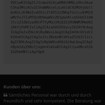
VUIiwKICAgICJ1cmwiOiAiaHR0cHM6Ly9hcGkue
C5ha3MtcHJvZC5hdWRhcmlzLm5ldC92MS9jbGll
bnRzLzE4NzEvd2Vic2l0ZS12ZWhpY2xlcy84MjU
wMzYxJTIzMTQzOD9maWVsZD1pbnRlcm5hbE51bW
JlciZ3ZWJzaXRlPTYyMGJjMjQ3ZjM3NWM3MmU0Z
jRkYjFkMCIsCiAgICAiaGVhZGVycyI6IHt9LAog
ICAgImJvZHkiOiBudWxsLAogICAgImV4cGVjdCI
6IHsKICAgICAgInJlc3BvbnNlVHlwZSI6ICIiCi
AgICB9LAogICAgInRpbWVvdXQiOiAwLAogICAgI
nByb2dyZXNzIjogbnVsbCwKICAgICJyaXNreSI6
IGZhbHNlCiAgfQp9
Kunden über uns:
Sämtliches Personal war durch und durch
freundlich und sehr kompetent. Die Beratung war