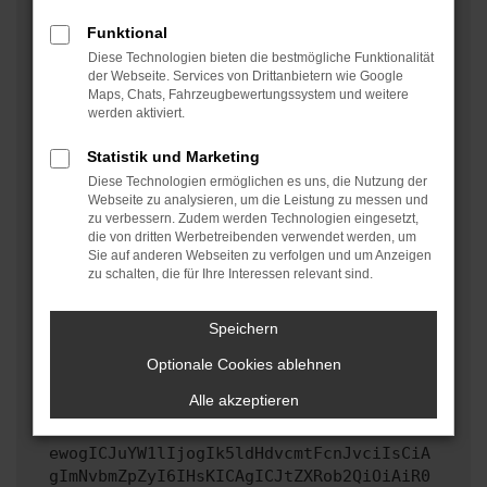
oder in einem privaten Fenster?
Funktional
Starte dein Gerät neu.
Diese Technologien bieten die bestmögliche Funktionalität
Das kann manchmal helfen, vorübergehende
der Webseite. Services von Drittanbietern wie Google
Maps, Chats, Fahrzeugbewertungssystem und weitere
Probleme zu beheben.
werden aktiviert.
Stelle sicher, dass dein Browser und dein
Betriebssystem auf dem neuesten Stand sind.
Statistik und Marketing
Veraltete Software birgt nicht nur ein
Diese Technologien ermöglichen es uns, die Nutzung der
Sicherheitsrisiko, sondern kann auch dazu führen,
Webseite zu analysieren, um die Leistung zu messen und
zu verbessern. Zudem werden Technologien eingesetzt,
dass bestimmte Funktionen nicht mehr unterstützt
die von dritten Werbetreibenden verwendet werden, um
werden.
Sie auf anderen Webseiten zu verfolgen und um Anzeigen
zu schalten, die für Ihre Interessen relevant sind.
Wende dich an den Webseitenbetreiber.
Wenn du alle oben genannten Schritte versucht hast,
kontaktiere uns bitte. Wir werden versuchen, das
Speichern
Problem zu beheben. Du kannst uns diesen Text
Optionale Cookies ablehnen
schicken, um uns bei der Fehlersuche zu
unterstützen:
Alle akzeptieren
ewogICJuYW1lIjogIk5ldHdvcmtFcnJvciIsCiA
gImNvbmZpZyI6IHsKICAgICJtZXRob2QiOiAiR0