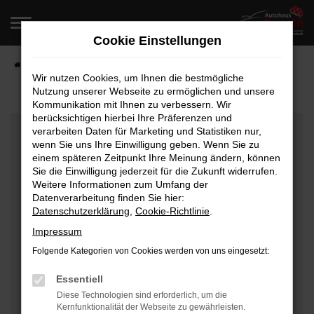
Zum
Hauptinhalt
Cookie Einstellungen
springen
Startseite
Fahrzeugangebote
Fahrzeugverkauf
Wir nutzen Cookies, um Ihnen die bestmögliche
Nutzung unserer Webseite zu ermöglichen und unsere
Kommunikation mit Ihnen zu verbessern. Wir
berücksichtigen hierbei Ihre Präferenzen und
Fehler: Network Error
verarbeiten Daten für Marketing und Statistiken nur,
wenn Sie uns Ihre Einwilligung geben. Wenn Sie zu
Beim Laden ist ein Fehler aufgetreten.
einem späteren Zeitpunkt Ihre Meinung ändern, können
Hier sind ein paar Tipps, die dir helfen können:
Sie die Einwilligung jederzeit für die Zukunft widerrufen.
Weitere Informationen zum Umfang der
Überprüfe deine Firewall und deine
Datenverarbeitung finden Sie hier:
Datenschutzerklärung
,
Cookie-Richtlinie
.
Internetverbindung.
Laden andere Webseiten, zum Beispiel deine
Impressum
Suchmaschine?
Folgende Kategorien von Cookies werden von uns eingesetzt:
Prüfe deine Browsererweiterungen.
Manche Erweiterungen, wie Werbeblocker, können
Essentiell
das Laden bestimmter Seiten verhindern.
Diese Technologien sind erforderlich, um die
Kernfunktionalität der Webseite zu gewährleisten.
Funktioniert die Seite in einem anderen Browser