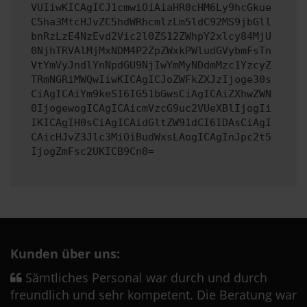
VUIiwKICAgICJ1cmwiOiAiaHR0cHM6Ly9hcGkue
C5ha3MtcHJvZC5hdWRhcmlzLm5ldC92MS9jbGll
bnRzLzE4NzEvd2Vic2l0ZS12ZWhpY2xlcy84MjU
0NjhTRVAlMjMxNDM4P2ZpZWxkPWludGVybmFsTn
VtYmVyJndlYnNpdGU9NjIwYmMyNDdmMzc1YzcyZ
TRmNGRiMWQwIiwKICAgICJoZWFkZXJzIjoge30s
CiAgICAiYm9keSI6IG51bGwsCiAgICAiZXhwZWN
0IjogewogICAgICAicmVzcG9uc2VUeXBlIjogIi
IKICAgIH0sCiAgICAidGltZW91dCI6IDAsCiAgI
CAicHJvZ3Jlc3MiOiBudWxsLAogICAgInJpc2t5
IjogZmFsc2UKICB9Cn0=
Kunden über uns:
Sämtliches Personal war durch und durch
freundlich und sehr kompetent. Die Beratung war