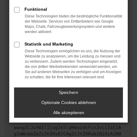
oder in einem privaten Fenster?
Funktional
Starte dein Gerät neu.
Diese Technologien bieten die bestmögliche Funktionalität
Das kann manchmal helfen, vorübergehende
der Webseite. Services von Drittanbietern wie Google
Maps, Chats, Fahrzeugbewertungssystem und weitere
Probleme zu beheben.
werden aktiviert.
Stelle sicher, dass dein Browser und dein
Betriebssystem auf dem neuesten Stand sind.
Statistik und Marketing
Veraltete Software birgt nicht nur ein
Diese Technologien ermöglichen es uns, die Nutzung der
Sicherheitsrisiko, sondern kann auch dazu führen,
Webseite zu analysieren, um die Leistung zu messen und
zu verbessern. Zudem werden Technologien eingesetzt,
dass bestimmte Funktionen nicht mehr unterstützt
die von dritten Werbetreibenden verwendet werden, um
werden.
Sie auf anderen Webseiten zu verfolgen und um Anzeigen
zu schalten, die für Ihre Interessen relevant sind.
Wende dich an den Webseitenbetreiber.
Wenn du alle oben genannten Schritte versucht hast,
kontaktiere uns bitte. Wir werden versuchen, das
Speichern
Problem zu beheben. Du kannst uns diesen Text
Optionale Cookies ablehnen
schicken, um uns bei der Fehlersuche zu
unterstützen:
Alle akzeptieren
ewogICJuYW1lIjogIk5ldHdvcmtFcnJvciIsCiA
gImNvbmZpZyI6IHsKICAgICJtZXRob2QiOiAiR0