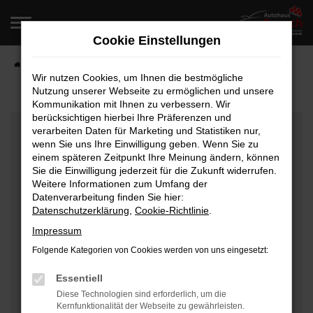
Zum
Hauptinhalt
Cookie Einstellungen
springen
Startseite
Fahrzeugangebote
Fahrzeugverkauf
Wir nutzen Cookies, um Ihnen die bestmögliche
Nutzung unserer Webseite zu ermöglichen und unsere
Kommunikation mit Ihnen zu verbessern. Wir
berücksichtigen hierbei Ihre Präferenzen und
Fehler: Network Error
verarbeiten Daten für Marketing und Statistiken nur,
wenn Sie uns Ihre Einwilligung geben. Wenn Sie zu
Beim Laden ist ein Fehler aufgetreten.
einem späteren Zeitpunkt Ihre Meinung ändern, können
Hier sind ein paar Tipps, die dir helfen können:
Sie die Einwilligung jederzeit für die Zukunft widerrufen.
Weitere Informationen zum Umfang der
Überprüfe deine Firewall und deine
Datenverarbeitung finden Sie hier:
Datenschutzerklärung
,
Cookie-Richtlinie
.
Internetverbindung.
Laden andere Webseiten, zum Beispiel deine
Impressum
Suchmaschine?
Folgende Kategorien von Cookies werden von uns eingesetzt:
Prüfe deine Browsererweiterungen.
Manche Erweiterungen, wie Werbeblocker, können
Essentiell
das Laden bestimmter Seiten verhindern.
Diese Technologien sind erforderlich, um die
Kernfunktionalität der Webseite zu gewährleisten.
Funktioniert die Seite in einem anderen Browser