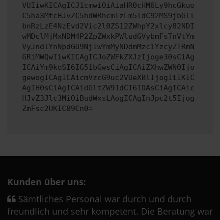
VUIiwKICAgICJ1cmwiOiAiaHR0cHM6Ly9hcGkue
C5ha3MtcHJvZC5hdWRhcmlzLm5ldC92MS9jbGll
bnRzLzE4NzEvd2Vic2l0ZS12ZWhpY2xlcy82NDI
wMDclMjMxNDM4P2ZpZWxkPWludGVybmFsTnVtYm
VyJndlYnNpdGU9NjIwYmMyNDdmMzc1YzcyZTRmN
GRiMWQwIiwKICAgICJoZWFkZXJzIjoge30sCiAg
ICAiYm9keSI6IG51bGwsCiAgICAiZXhwZWN0Ijo
gewogICAgICAicmVzcG9uc2VUeXBlIjogIiIKIC
AgIH0sCiAgICAidGltZW91dCI6IDAsCiAgICAic
HJvZ3Jlc3MiOiBudWxsLAogICAgInJpc2t5Ijog
ZmFsc2UKICB9Cn0=
Kunden über uns:
Sämtliches Personal war durch und durch
freundlich und sehr kompetent. Die Beratung war