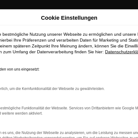
Cookie Einstellungen
ie bestmögliche Nutzung unserer Webseite zu ermöglichen und unsere
hierbei Ihre Präferenzen und verarbeiten Daten für Marketing und Stati
einem späteren Zeitpunkt Ihre Meinung ändern, können Sie die Einwillig
en zum Umfang der Datenverarbeitung finden Sie hier:
Datenschutzerkl
en von uns eingesetzt:
dung.
rlich, um die Kernfunktionalität der Webseite zu gewährleisten.
ne?
estmögliche Funktionalität der Webseite. Services von Drittanbietern wie Google 
en bestimmter Seiten verhindern. Funktioniert die Seite in ein
eitere werden aktiviert.
u beheben.
 es uns, die Nutzung der Webseite zu analysieren, um die Leistung zu messen u
system auf dem neuesten Stand sind.