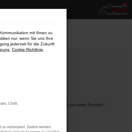
 Kommunikation mit Ihnen zu
stiken nur, wenn Sie uns Ihre
ung jederzeit für die Zukunft
ärung
,
Cookie-Richtlinie
.
Maps, Chats,
em anderen Browser oder in einem privaten Fenster?
nd zu verbessern. Zudem werden