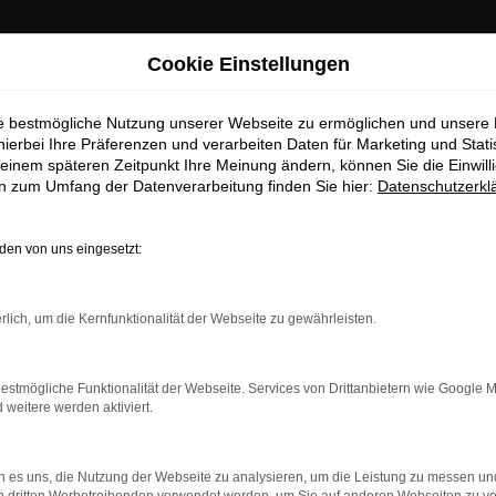
Cookie Einstellungen
ie bestmögliche Nutzung unserer Webseite zu ermöglichen und unsere
hierbei Ihre Präferenzen und verarbeiten Daten für Marketing und Stati
einem späteren Zeitpunkt Ihre Meinung ändern, können Sie die Einwillig
en zum Umfang der Datenverarbeitung finden Sie hier:
Datenschutzerkl
en von uns eingesetzt:
dung.
rlich, um die Kernfunktionalität der Webseite zu gewährleisten.
ne?
estmögliche Funktionalität der Webseite. Services von Drittanbietern wie Google 
en bestimmter Seiten verhindern. Funktioniert die Seite in ein
eitere werden aktiviert.
u beheben.
 es uns, die Nutzung der Webseite zu analysieren, um die Leistung zu messen u
system auf dem neuesten Stand sind.