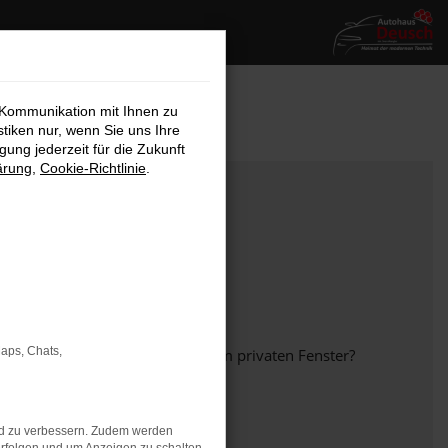
 Kommunikation mit Ihnen zu
stiken nur, wenn Sie uns Ihre
ung jederzeit für die Zukunft
ärung
,
Cookie-Richtlinie
.
Maps, Chats,
em anderen Browser oder in einem privaten Fenster?
nd zu verbessern. Zudem werden