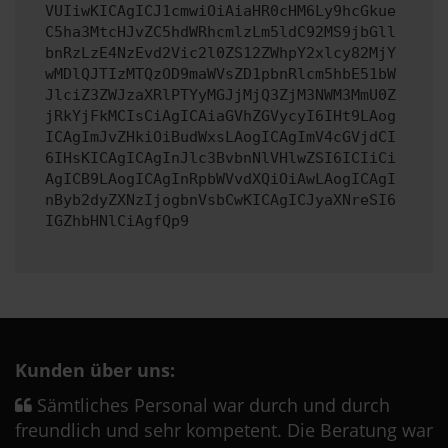
VUIiwKICAgICJ1cmwiOiAiaHR0cHM6Ly9hcGkue
C5ha3MtcHJvZC5hdWRhcmlzLm5ldC92MS9jbGll
bnRzLzE4NzEvd2Vic2l0ZS12ZWhpY2xlcy82MjY
wMDlQJTIzMTQzOD9maWVsZD1pbnRlcm5hbE51bW
JlciZ3ZWJzaXRlPTYyMGJjMjQ3ZjM3NWM3MmU0Z
jRkYjFkMCIsCiAgICAiaGVhZGVycyI6IHt9LAog
ICAgImJvZHkiOiBudWxsLAogICAgImV4cGVjdCI
6IHsKICAgICAgInJlc3BvbnNlVHlwZSI6ICIiCi
AgICB9LAogICAgInRpbWVvdXQiOiAwLAogICAgI
nByb2dyZXNzIjogbnVsbCwKICAgICJyaXNreSI6
IGZhbHNlCiAgfQp9
Kunden über uns:
Sämtliches Personal war durch und durch
freundlich und sehr kompetent. Die Beratung war