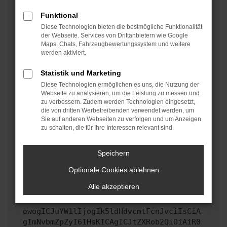
oder in einem privaten Fenster?
Funktional
Starte dein Gerät neu.
Diese Technologien bieten die bestmögliche Funktionalität
Das kann manchmal helfen, vorübergehende
der Webseite. Services von Drittanbietern wie Google
Maps, Chats, Fahrzeugbewertungssystem und weitere
Probleme zu beheben.
werden aktiviert.
Stelle sicher, dass dein Browser und dein
Betriebssystem auf dem neuesten Stand sind.
Statistik und Marketing
Veraltete Software birgt nicht nur ein
Diese Technologien ermöglichen es uns, die Nutzung der
Sicherheitsrisiko, sondern kann auch dazu führen,
Webseite zu analysieren, um die Leistung zu messen und
zu verbessern. Zudem werden Technologien eingesetzt,
dass bestimmte Funktionen nicht mehr unterstützt
die von dritten Werbetreibenden verwendet werden, um
werden.
Sie auf anderen Webseiten zu verfolgen und um Anzeigen
zu schalten, die für Ihre Interessen relevant sind.
Wende dich an den Webseitenbetreiber.
Wenn du alle oben genannten Schritte versucht hast,
kontaktiere uns bitte. Wir werden versuchen, das
Speichern
Problem zu beheben. Du kannst uns diesen Text
Optionale Cookies ablehnen
schicken, um uns bei der Fehlersuche zu
unterstützen:
Alle akzeptieren
ewogICJuYW1lIjogIk5ldHdvcmtFcnJvciIsCiA
gImNvbmZpZyI6IHsKICAgICJtZXRob2QiOiAiR0