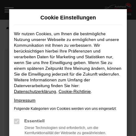
Zum
Hauptinhalt
Cookie Einstellungen
springen
Startseite
Fahrzeugangebote
Fahrzeugverkauf
Wir nutzen Cookies, um Ihnen die bestmögliche
Nutzung unserer Webseite zu ermöglichen und unsere
Kommunikation mit Ihnen zu verbessern. Wir
berücksichtigen hierbei Ihre Präferenzen und
Fehler: Network Error
verarbeiten Daten für Marketing und Statistiken nur,
wenn Sie uns Ihre Einwilligung geben. Wenn Sie zu
Beim Laden ist ein Fehler aufgetreten.
einem späteren Zeitpunkt Ihre Meinung ändern, können
Hier sind ein paar Tipps, die dir helfen können:
Sie die Einwilligung jederzeit für die Zukunft widerrufen.
Weitere Informationen zum Umfang der
Überprüfe deine Firewall und deine
Datenverarbeitung finden Sie hier:
Datenschutzerklärung
,
Cookie-Richtlinie
.
Internetverbindung.
Laden andere Webseiten, zum Beispiel deine
Impressum
Suchmaschine?
Folgende Kategorien von Cookies werden von uns eingesetzt:
Prüfe deine Browsererweiterungen.
Manche Erweiterungen, wie Werbeblocker, können
Essentiell
das Laden bestimmter Seiten verhindern.
Diese Technologien sind erforderlich, um die
Kernfunktionalität der Webseite zu gewährleisten.
Funktioniert die Seite in einem anderen Browser