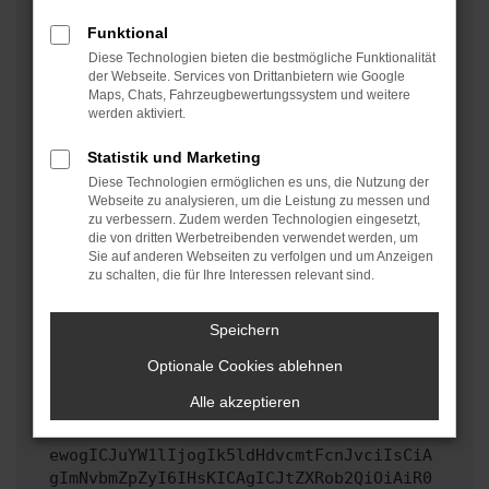
oder in einem privaten Fenster?
Funktional
Starte dein Gerät neu.
Diese Technologien bieten die bestmögliche Funktionalität
Das kann manchmal helfen, vorübergehende
der Webseite. Services von Drittanbietern wie Google
Maps, Chats, Fahrzeugbewertungssystem und weitere
Probleme zu beheben.
werden aktiviert.
Stelle sicher, dass dein Browser und dein
Betriebssystem auf dem neuesten Stand sind.
Statistik und Marketing
Veraltete Software birgt nicht nur ein
Diese Technologien ermöglichen es uns, die Nutzung der
Sicherheitsrisiko, sondern kann auch dazu führen,
Webseite zu analysieren, um die Leistung zu messen und
zu verbessern. Zudem werden Technologien eingesetzt,
dass bestimmte Funktionen nicht mehr unterstützt
die von dritten Werbetreibenden verwendet werden, um
werden.
Sie auf anderen Webseiten zu verfolgen und um Anzeigen
zu schalten, die für Ihre Interessen relevant sind.
Wende dich an den Webseitenbetreiber.
Wenn du alle oben genannten Schritte versucht hast,
kontaktiere uns bitte. Wir werden versuchen, das
Speichern
Problem zu beheben. Du kannst uns diesen Text
Optionale Cookies ablehnen
schicken, um uns bei der Fehlersuche zu
unterstützen:
Alle akzeptieren
ewogICJuYW1lIjogIk5ldHdvcmtFcnJvciIsCiA
gImNvbmZpZyI6IHsKICAgICJtZXRob2QiOiAiR0