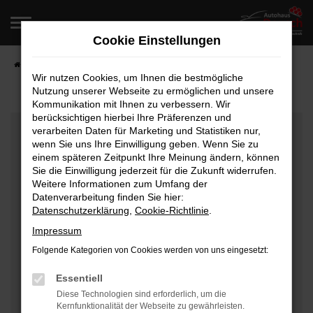
Zum
Hauptinhalt
Cookie Einstellungen
springen
Startseite
Fahrzeugangebote
Fahrzeugverkauf
Wir nutzen Cookies, um Ihnen die bestmögliche
Nutzung unserer Webseite zu ermöglichen und unsere
Kommunikation mit Ihnen zu verbessern. Wir
berücksichtigen hierbei Ihre Präferenzen und
Fehler: Network Error
verarbeiten Daten für Marketing und Statistiken nur,
wenn Sie uns Ihre Einwilligung geben. Wenn Sie zu
Beim Laden ist ein Fehler aufgetreten.
einem späteren Zeitpunkt Ihre Meinung ändern, können
Hier sind ein paar Tipps, die dir helfen können:
Sie die Einwilligung jederzeit für die Zukunft widerrufen.
Weitere Informationen zum Umfang der
Überprüfe deine Firewall und deine
Datenverarbeitung finden Sie hier:
Datenschutzerklärung
,
Cookie-Richtlinie
.
Internetverbindung.
Laden andere Webseiten, zum Beispiel deine
Impressum
Suchmaschine?
Folgende Kategorien von Cookies werden von uns eingesetzt:
Prüfe deine Browsererweiterungen.
Manche Erweiterungen, wie Werbeblocker, können
Essentiell
das Laden bestimmter Seiten verhindern.
Diese Technologien sind erforderlich, um die
Kernfunktionalität der Webseite zu gewährleisten.
Funktioniert die Seite in einem anderen Browser