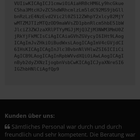
VUIiwKICAgICJ1cmwiOiAiaHR0cHM6Ly9hcGkue
C5ha3MtcHJvZC5hdWRhcmlzLm5ldC92MS9jbGll
bnRzLzE4NzEvd2Vic2l0ZS12ZWhpY2xlcy82MjY
wMTZMJTIzMTQzOD9maWVsZD1pbnRlcm5hbE51bW
JlciZ3ZWJzaXRlPTYyMGJjMjQ3ZjM3NWM3MmU0Z
jRkYjFkMCIsCiAgICAiaGVhZGVycyI6IHt9LAog
ICAgImJvZHkiOiBudWxsLAogICAgImV4cGVjdCI
6IHsKICAgICAgInJlc3BvbnNlVHlwZSI6ICIiCi
AgICB9LAogICAgInRpbWVvdXQiOiAwLAogICAgI
nByb2dyZXNzIjogbnVsbCwKICAgICJyaXNreSI6
IGZhbHNlCiAgfQp9
Kunden über uns:
Sämtliches Personal war durch und durch
freundlich und sehr kompetent. Die Beratung war