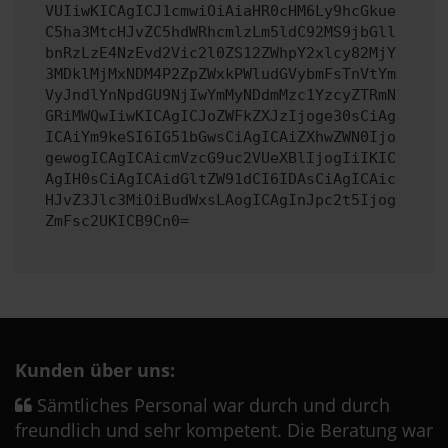
VUIiwKICAgICJ1cmwiOiAiaHR0cHM6Ly9hcGkue
C5ha3MtcHJvZC5hdWRhcmlzLm5ldC92MS9jbGll
bnRzLzE4NzEvd2Vic2l0ZS12ZWhpY2xlcy82MjY
3MDklMjMxNDM4P2ZpZWxkPWludGVybmFsTnVtYm
VyJndlYnNpdGU9NjIwYmMyNDdmMzc1YzcyZTRmN
GRiMWQwIiwKICAgICJoZWFkZXJzIjoge30sCiAg
ICAiYm9keSI6IG51bGwsCiAgICAiZXhwZWN0Ijo
gewogICAgICAicmVzcG9uc2VUeXBlIjogIiIKIC
AgIH0sCiAgICAidGltZW91dCI6IDAsCiAgICAic
HJvZ3Jlc3MiOiBudWxsLAogICAgInJpc2t5Ijog
ZmFsc2UKICB9Cn0=
Kunden über uns:
Sämtliches Personal war durch und durch
freundlich und sehr kompetent. Die Beratung war