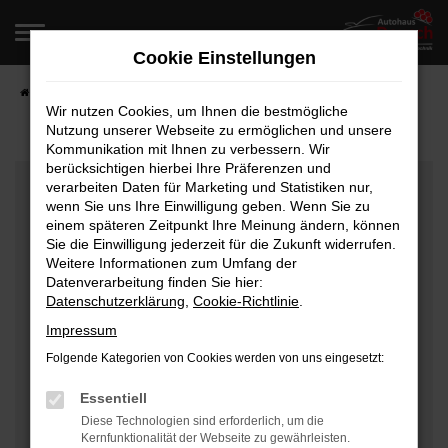
Zum
Hauptinhalt
Cookie Einstellungen
springen
Startseite
Fahrzeugangebote
Fahrzeugverkauf
Wir nutzen Cookies, um Ihnen die bestmögliche
Nutzung unserer Webseite zu ermöglichen und unsere
Kommunikation mit Ihnen zu verbessern. Wir
berücksichtigen hierbei Ihre Präferenzen und
Fehler: Network Error
verarbeiten Daten für Marketing und Statistiken nur,
wenn Sie uns Ihre Einwilligung geben. Wenn Sie zu
Beim Laden ist ein Fehler aufgetreten.
einem späteren Zeitpunkt Ihre Meinung ändern, können
Hier sind ein paar Tipps, die dir helfen können:
Sie die Einwilligung jederzeit für die Zukunft widerrufen.
Weitere Informationen zum Umfang der
Überprüfe deine Firewall und deine
Datenverarbeitung finden Sie hier:
Datenschutzerklärung
,
Cookie-Richtlinie
.
Internetverbindung.
Laden andere Webseiten, zum Beispiel deine
Impressum
Suchmaschine?
Folgende Kategorien von Cookies werden von uns eingesetzt:
Prüfe deine Browsererweiterungen.
Manche Erweiterungen, wie Werbeblocker, können
Essentiell
das Laden bestimmter Seiten verhindern.
Diese Technologien sind erforderlich, um die
Kernfunktionalität der Webseite zu gewährleisten.
Funktioniert die Seite in einem anderen Browser