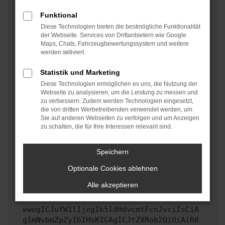
oder in einem privaten Fenster?
Funktional
Starte dein Gerät neu.
Diese Technologien bieten die bestmögliche Funktionalität
Das kann manchmal helfen, vorübergehende
der Webseite. Services von Drittanbietern wie Google
Maps, Chats, Fahrzeugbewertungssystem und weitere
Probleme zu beheben.
werden aktiviert.
Stelle sicher, dass dein Browser und dein
Betriebssystem auf dem neuesten Stand sind.
Statistik und Marketing
Veraltete Software birgt nicht nur ein
Diese Technologien ermöglichen es uns, die Nutzung der
Sicherheitsrisiko, sondern kann auch dazu führen,
Webseite zu analysieren, um die Leistung zu messen und
zu verbessern. Zudem werden Technologien eingesetzt,
dass bestimmte Funktionen nicht mehr unterstützt
die von dritten Werbetreibenden verwendet werden, um
werden.
Sie auf anderen Webseiten zu verfolgen und um Anzeigen
zu schalten, die für Ihre Interessen relevant sind.
Wende dich an den Webseitenbetreiber.
Wenn du alle oben genannten Schritte versucht hast,
kontaktiere uns bitte. Wir werden versuchen, das
Speichern
Problem zu beheben. Du kannst uns diesen Text
Optionale Cookies ablehnen
schicken, um uns bei der Fehlersuche zu
unterstützen:
Alle akzeptieren
ewogICJuYW1lIjogIk5ldHdvcmtFcnJvciIsCiA
gImNvbmZpZyI6IHsKICAgICJtZXRob2QiOiAiR0