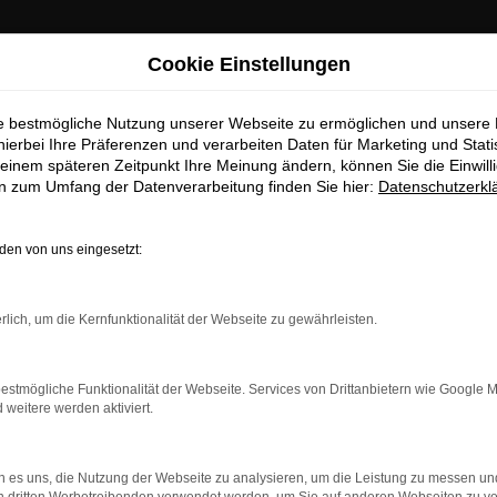
Cookie Einstellungen
ie bestmögliche Nutzung unserer Webseite zu ermöglichen und unsere
hierbei Ihre Präferenzen und verarbeiten Daten für Marketing und Stati
einem späteren Zeitpunkt Ihre Meinung ändern, können Sie die Einwillig
en zum Umfang der Datenverarbeitung finden Sie hier:
Datenschutzerkl
en von uns eingesetzt:
dung.
rlich, um die Kernfunktionalität der Webseite zu gewährleisten.
ne?
estmögliche Funktionalität der Webseite. Services von Drittanbietern wie Google 
en bestimmter Seiten verhindern. Funktioniert die Seite in ein
eitere werden aktiviert.
u beheben.
 es uns, die Nutzung der Webseite zu analysieren, um die Leistung zu messen u
system auf dem neuesten Stand sind.