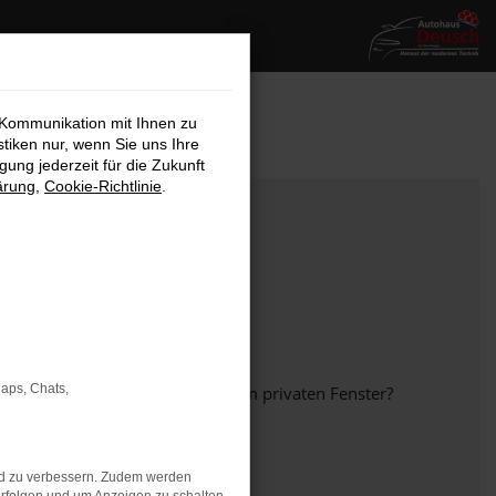
 Kommunikation mit Ihnen zu
stiken nur, wenn Sie uns Ihre
ung jederzeit für die Zukunft
ärung
,
Cookie-Richtlinie
.
Maps, Chats,
em anderen Browser oder in einem privaten Fenster?
nd zu verbessern. Zudem werden