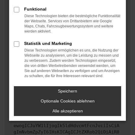
oder in einem privaten Fenster?
Funktional
Starte dein Gerät neu.
Diese Technologien bieten die bestmögliche Funktionalität
Das kann manchmal helfen, vorübergehende
der Webseite. Services von Drittanbietern wie Google
Maps, Chats, Fahrzeugbewertungssystem und weitere
Probleme zu beheben.
werden aktiviert.
Stelle sicher, dass dein Browser und dein
Betriebssystem auf dem neuesten Stand sind.
Statistik und Marketing
Veraltete Software birgt nicht nur ein
Diese Technologien ermöglichen es uns, die Nutzung der
Sicherheitsrisiko, sondern kann auch dazu führen,
Webseite zu analysieren, um die Leistung zu messen und
zu verbessern. Zudem werden Technologien eingesetzt,
dass bestimmte Funktionen nicht mehr unterstützt
die von dritten Werbetreibenden verwendet werden, um
werden.
Sie auf anderen Webseiten zu verfolgen und um Anzeigen
zu schalten, die für Ihre Interessen relevant sind.
Wende dich an den Webseitenbetreiber.
Wenn du alle oben genannten Schritte versucht hast,
kontaktiere uns bitte. Wir werden versuchen, das
Speichern
Problem zu beheben. Du kannst uns diesen Text
Optionale Cookies ablehnen
schicken, um uns bei der Fehlersuche zu
unterstützen:
Alle akzeptieren
ewogICJuYW1lIjogIk5ldHdvcmtFcnJvciIsCiA
gImNvbmZpZyI6IHsKICAgICJtZXRob2QiOiAiR0