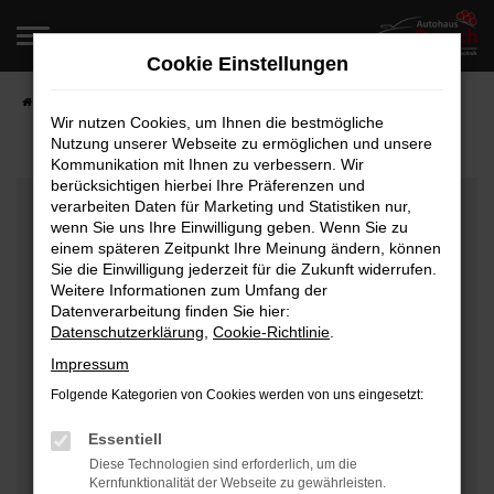
Zum
Hauptinhalt
Cookie Einstellungen
springen
Startseite
Fahrzeugangebote
Fahrzeugverkauf
Wir nutzen Cookies, um Ihnen die bestmögliche
Nutzung unserer Webseite zu ermöglichen und unsere
Kommunikation mit Ihnen zu verbessern. Wir
berücksichtigen hierbei Ihre Präferenzen und
Fehler: Network Error
verarbeiten Daten für Marketing und Statistiken nur,
wenn Sie uns Ihre Einwilligung geben. Wenn Sie zu
Beim Laden ist ein Fehler aufgetreten.
einem späteren Zeitpunkt Ihre Meinung ändern, können
Hier sind ein paar Tipps, die dir helfen können:
Sie die Einwilligung jederzeit für die Zukunft widerrufen.
Weitere Informationen zum Umfang der
Überprüfe deine Firewall und deine
Datenverarbeitung finden Sie hier:
Datenschutzerklärung
,
Cookie-Richtlinie
.
Internetverbindung.
Laden andere Webseiten, zum Beispiel deine
Impressum
Suchmaschine?
Folgende Kategorien von Cookies werden von uns eingesetzt:
Prüfe deine Browsererweiterungen.
Manche Erweiterungen, wie Werbeblocker, können
Essentiell
das Laden bestimmter Seiten verhindern.
Diese Technologien sind erforderlich, um die
Kernfunktionalität der Webseite zu gewährleisten.
Funktioniert die Seite in einem anderen Browser