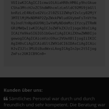
VUIiwKICAgICJ1cmwiOiAiaHR0cHM6Ly9hcGkue
C5ha3MtcHJvZC5hdWRhcmlzLm5ldC92MS9jbGll
bnRzLzE4NzEvd2Vic2l0ZS12ZWhpY2xlcy82MjY
3MTElMjMxNDM4P2ZpZWxkPWludGVybmFsTnVtYm
VyJndlYnNpdGU9NjIwYmMyNDdmMzc1YzcyZTRmN
GRiMWQwIiwKICAgICJoZWFkZXJzIjoge30sCiAg
ICAiYm9keSI6IG51bGwsCiAgICAiZXhwZWN0Ijo
gewogICAgICAicmVzcG9uc2VUeXBlIjogIiIKIC
AgIH0sCiAgICAidGltZW91dCI6IDAsCiAgICAic
HJvZ3Jlc3MiOiBudWxsLAogICAgInJpc2t5Ijog
ZmFsc2UKICB9Cn0=
Kunden über uns:
Sämtliches Personal war durch und durch
freundlich und sehr kompetent. Die Beratung war