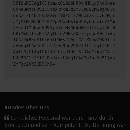
VUIiwKICAgICJ1cmwiOiAiaHR0cHM6Ly9hcGkue
C5ha3MtcHJvZC5hdWRhcmlzLm5ldC92MS9jbGll
bnRzLzE4NzEvd2Vic2l0ZS12ZWhpY2xlcy82MjY
3MjAlMjMxNDM4P2ZpZWxkPWludGVybmFsTnVtYm
VyJndlYnNpdGU9NjIwYmMyNDdmMzc1YzcyZTRmN
GRiMWQwIiwKICAgICJoZWFkZXJzIjoge30sCiAg
ICAiYm9keSI6IG51bGwsCiAgICAiZXhwZWN0Ijo
gewogICAgICAicmVzcG9uc2VUeXBlIjogIiIKIC
AgIH0sCiAgICAidGltZW91dCI6IDAsCiAgICAic
HJvZ3Jlc3MiOiBudWxsLAogICAgInJpc2t5Ijog
ZmFsc2UKICB9Cn0=
Kunden über uns:
Sämtliches Personal war durch und durch
freundlich und sehr kompetent. Die Beratung war