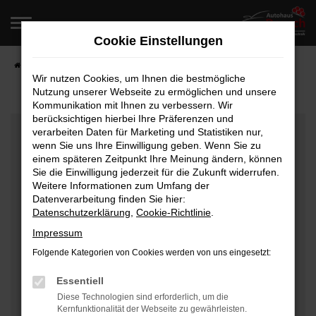
Zum
Hauptinhalt
Cookie Einstellungen
springen
Startseite
Fahrzeugangebote
Fahrzeugverkauf
Wir nutzen Cookies, um Ihnen die bestmögliche
Nutzung unserer Webseite zu ermöglichen und unsere
Kommunikation mit Ihnen zu verbessern. Wir
berücksichtigen hierbei Ihre Präferenzen und
Fehler: Network Error
verarbeiten Daten für Marketing und Statistiken nur,
wenn Sie uns Ihre Einwilligung geben. Wenn Sie zu
Beim Laden ist ein Fehler aufgetreten.
einem späteren Zeitpunkt Ihre Meinung ändern, können
Hier sind ein paar Tipps, die dir helfen können:
Sie die Einwilligung jederzeit für die Zukunft widerrufen.
Weitere Informationen zum Umfang der
Überprüfe deine Firewall und deine
Datenverarbeitung finden Sie hier:
Datenschutzerklärung
,
Cookie-Richtlinie
.
Internetverbindung.
Laden andere Webseiten, zum Beispiel deine
Impressum
Suchmaschine?
Folgende Kategorien von Cookies werden von uns eingesetzt:
Prüfe deine Browsererweiterungen.
Manche Erweiterungen, wie Werbeblocker, können
Essentiell
das Laden bestimmter Seiten verhindern.
Diese Technologien sind erforderlich, um die
Kernfunktionalität der Webseite zu gewährleisten.
Funktioniert die Seite in einem anderen Browser