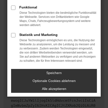
oder in einem privaten Fenster?
Funktional
Starte dein Gerät neu.
Diese Technologien bieten die bestmögliche Funktionalität
Das kann manchmal helfen, vorübergehende
der Webseite. Services von Drittanbietern wie Google
Maps, Chats, Fahrzeugbewertungssystem und weitere
Probleme zu beheben.
werden aktiviert.
Stelle sicher, dass dein Browser und dein
Betriebssystem auf dem neuesten Stand sind.
Statistik und Marketing
Veraltete Software birgt nicht nur ein
Diese Technologien ermöglichen es uns, die Nutzung der
Sicherheitsrisiko, sondern kann auch dazu führen,
Webseite zu analysieren, um die Leistung zu messen und
zu verbessern. Zudem werden Technologien eingesetzt,
dass bestimmte Funktionen nicht mehr unterstützt
die von dritten Werbetreibenden verwendet werden, um
werden.
Sie auf anderen Webseiten zu verfolgen und um Anzeigen
zu schalten, die für Ihre Interessen relevant sind.
Wende dich an den Webseitenbetreiber.
Wenn du alle oben genannten Schritte versucht hast,
kontaktiere uns bitte. Wir werden versuchen, das
Speichern
Problem zu beheben. Du kannst uns diesen Text
Optionale Cookies ablehnen
schicken, um uns bei der Fehlersuche zu
unterstützen:
Alle akzeptieren
ewogICJuYW1lIjogIk5ldHdvcmtFcnJvciIsCiA
gImNvbmZpZyI6IHsKICAgICJtZXRob2QiOiAiR0