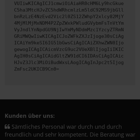
VUIiwKICAgICJ1cmwiOiAiaHR0cHM6Ly9hcGkue
C5ha3MtcHJvZC5hdWRhcmlzLm5ldC92MS9jbGll
bnRzLzE4NzEvd2Vic2l0ZS12ZWhpY2xlcy82MjY
4MjMlMjMxNDM4P2ZpZWxkPWludGVybmFsTnVtYm
VyJndlYnNpdGU9NjIwYmMyNDdmMzc1YzcyZTRmN
GRiMWQwIiwKICAgICJoZWFkZXJzIjoge30sCiAg
ICAiYm9keSI6IG51bGwsCiAgICAiZXhwZWN0Ijo
gewogICAgICAicmVzcG9uc2VUeXBlIjogIiIKIC
AgIH0sCiAgICAidGltZW91dCI6IDAsCiAgICAic
HJvZ3Jlc3MiOiBudWxsLAogICAgInJpc2t5Ijog
ZmFsc2UKICB9Cn0=
Kunden über uns:
Sämtliches Personal war durch und durch
freundlich und sehr kompetent. Die Beratung war