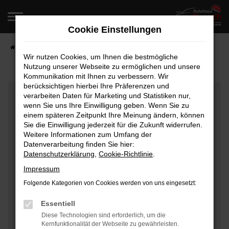
Zum
Hauptinhalt
Cookie Einstellungen
springen
Startseite
Fahrzeugangebote
Fahrzeugverkauf
Wir nutzen Cookies, um Ihnen die bestmögliche
Nutzung unserer Webseite zu ermöglichen und unsere
Kommunikation mit Ihnen zu verbessern. Wir
berücksichtigen hierbei Ihre Präferenzen und
Fehler: Network Error
verarbeiten Daten für Marketing und Statistiken nur,
wenn Sie uns Ihre Einwilligung geben. Wenn Sie zu
Beim Laden ist ein Fehler aufgetreten.
einem späteren Zeitpunkt Ihre Meinung ändern, können
Hier sind ein paar Tipps, die dir helfen können:
Sie die Einwilligung jederzeit für die Zukunft widerrufen.
Weitere Informationen zum Umfang der
Überprüfe deine Firewall und deine
Datenverarbeitung finden Sie hier:
Datenschutzerklärung
,
Cookie-Richtlinie
.
Internetverbindung.
Laden andere Webseiten, zum Beispiel deine
Impressum
Suchmaschine?
Folgende Kategorien von Cookies werden von uns eingesetzt:
Prüfe deine Browsererweiterungen.
Manche Erweiterungen, wie Werbeblocker, können
Essentiell
das Laden bestimmter Seiten verhindern.
Diese Technologien sind erforderlich, um die
Kernfunktionalität der Webseite zu gewährleisten.
Funktioniert die Seite in einem anderen Browser