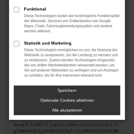
oder in einem privaten Fenster?
Funktional
Starte dein Gerät neu.
Diese Technologien bieten die bestmögliche Funktionalität
Das kann manchmal helfen, vorübergehende
der Webseite. Services von Drittanbietern wie Google
Maps, Chats, Fahrzeugbewertungssystem und weitere
Probleme zu beheben.
werden aktiviert.
Stelle sicher, dass dein Browser und dein
Betriebssystem auf dem neuesten Stand sind.
Statistik und Marketing
Veraltete Software birgt nicht nur ein
Diese Technologien ermöglichen es uns, die Nutzung der
Sicherheitsrisiko, sondern kann auch dazu führen,
Webseite zu analysieren, um die Leistung zu messen und
zu verbessern. Zudem werden Technologien eingesetzt,
dass bestimmte Funktionen nicht mehr unterstützt
die von dritten Werbetreibenden verwendet werden, um
werden.
Sie auf anderen Webseiten zu verfolgen und um Anzeigen
zu schalten, die für Ihre Interessen relevant sind.
Wende dich an den Webseitenbetreiber.
Wenn du alle oben genannten Schritte versucht hast,
kontaktiere uns bitte. Wir werden versuchen, das
Speichern
Problem zu beheben. Du kannst uns diesen Text
Optionale Cookies ablehnen
schicken, um uns bei der Fehlersuche zu
unterstützen:
Alle akzeptieren
ewogICJuYW1lIjogIk5ldHdvcmtFcnJvciIsCiA
gImNvbmZpZyI6IHsKICAgICJtZXRob2QiOiAiR0