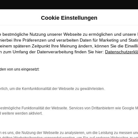
Cookie Einstellungen
ie bestmögliche Nutzung unserer Webseite zu ermöglichen und unsere
hierbei Ihre Präferenzen und verarbeiten Daten für Marketing und Stati
einem späteren Zeitpunkt Ihre Meinung ändern, können Sie die Einwillig
en zum Umfang der Datenverarbeitung finden Sie hier:
Datenschutzerkl
en von uns eingesetzt:
dung.
rlich, um die Kernfunktionalität der Webseite zu gewährleisten.
ne?
estmögliche Funktionalität der Webseite. Services von Drittanbietern wie Google 
en bestimmter Seiten verhindern. Funktioniert die Seite in ein
eitere werden aktiviert.
u beheben.
 es uns, die Nutzung der Webseite zu analysieren, um die Leistung zu messen u
system auf dem neuesten Stand sind.