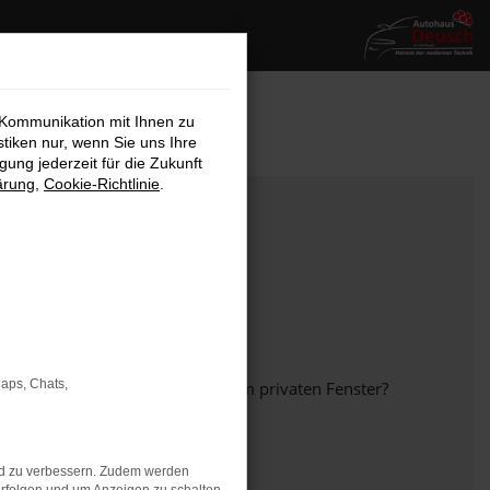
 Kommunikation mit Ihnen zu
stiken nur, wenn Sie uns Ihre
ung jederzeit für die Zukunft
ärung
,
Cookie-Richtlinie
.
Maps, Chats,
em anderen Browser oder in einem privaten Fenster?
nd zu verbessern. Zudem werden