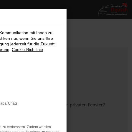
 Kommunikation mit Ihnen zu
stiken nur, wenn Sie uns Ihre
ung jederzeit für die Zukunft
ärung
,
Cookie-Richtlinie
.
Maps, Chats,
em anderen Browser oder in einem privaten Fenster?
nd zu verbessern. Zudem werden