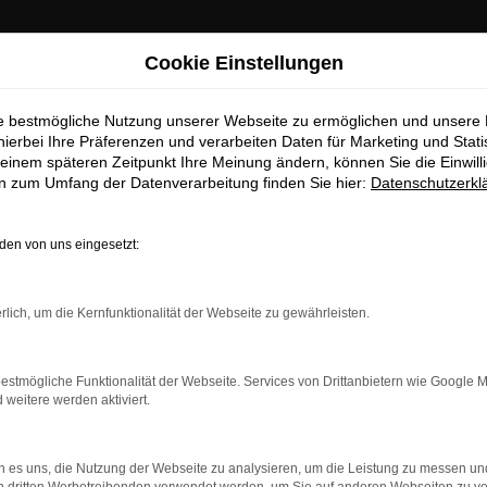
Cookie Einstellungen
ie bestmögliche Nutzung unserer Webseite zu ermöglichen und unsere
hierbei Ihre Präferenzen und verarbeiten Daten für Marketing und Stati
einem späteren Zeitpunkt Ihre Meinung ändern, können Sie die Einwillig
en zum Umfang der Datenverarbeitung finden Sie hier:
Datenschutzerkl
en von uns eingesetzt:
dung.
rlich, um die Kernfunktionalität der Webseite zu gewährleisten.
ne?
estmögliche Funktionalität der Webseite. Services von Drittanbietern wie Google 
en bestimmter Seiten verhindern. Funktioniert die Seite in ein
eitere werden aktiviert.
u beheben.
 es uns, die Nutzung der Webseite zu analysieren, um die Leistung zu messen u
system auf dem neuesten Stand sind.