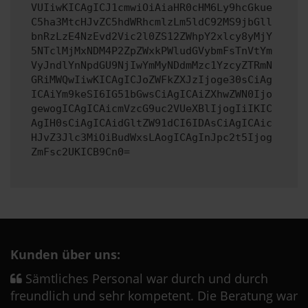
VUIiwKICAgICJ1cmwiOiAiaHR0cHM6Ly9hcGkue
C5ha3MtcHJvZC5hdWRhcmlzLm5ldC92MS9jbGll
bnRzLzE4NzEvd2Vic2l0ZS12ZWhpY2xlcy8yMjY
5NTclMjMxNDM4P2ZpZWxkPWludGVybmFsTnVtYm
VyJndlYnNpdGU9NjIwYmMyNDdmMzc1YzcyZTRmN
GRiMWQwIiwKICAgICJoZWFkZXJzIjoge30sCiAg
ICAiYm9keSI6IG51bGwsCiAgICAiZXhwZWN0Ijo
gewogICAgICAicmVzcG9uc2VUeXBlIjogIiIKIC
AgIH0sCiAgICAidGltZW91dCI6IDAsCiAgICAic
HJvZ3Jlc3MiOiBudWxsLAogICAgInJpc2t5Ijog
ZmFsc2UKICB9Cn0=
Kunden über uns:
Sämtliches Personal war durch und durch
freundlich und sehr kompetent. Die Beratung war