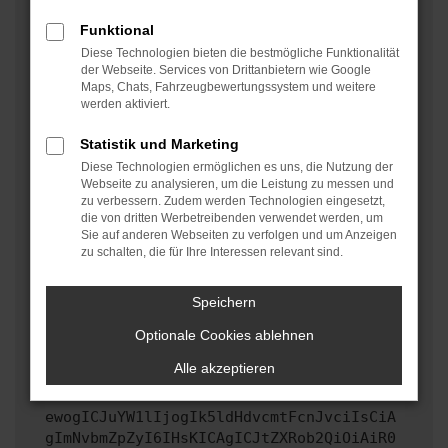
oder in einem privaten Fenster?
Funktional
Starte dein Gerät neu.
Diese Technologien bieten die bestmögliche Funktionalität
Das kann manchmal helfen, vorübergehende
der Webseite. Services von Drittanbietern wie Google
Maps, Chats, Fahrzeugbewertungssystem und weitere
Probleme zu beheben.
werden aktiviert.
Stelle sicher, dass dein Browser und dein
Betriebssystem auf dem neuesten Stand sind.
Statistik und Marketing
Veraltete Software birgt nicht nur ein
Diese Technologien ermöglichen es uns, die Nutzung der
Sicherheitsrisiko, sondern kann auch dazu führen,
Webseite zu analysieren, um die Leistung zu messen und
zu verbessern. Zudem werden Technologien eingesetzt,
dass bestimmte Funktionen nicht mehr unterstützt
die von dritten Werbetreibenden verwendet werden, um
werden.
Sie auf anderen Webseiten zu verfolgen und um Anzeigen
zu schalten, die für Ihre Interessen relevant sind.
Wende dich an den Webseitenbetreiber.
Wenn du alle oben genannten Schritte versucht hast,
kontaktiere uns bitte. Wir werden versuchen, das
Speichern
Problem zu beheben. Du kannst uns diesen Text
Optionale Cookies ablehnen
schicken, um uns bei der Fehlersuche zu
unterstützen:
Alle akzeptieren
ewogICJuYW1lIjogIk5ldHdvcmtFcnJvciIsCiA
gImNvbmZpZyI6IHsKICAgICJtZXRob2QiOiAiR0