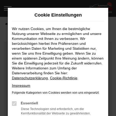
Zum
Hauptinhalt
Cookie Einstellungen
springen
Startseite
Fahrzeugangebote
Fahrzeugverkauf
Wir nutzen Cookies, um Ihnen die bestmögliche
Nutzung unserer Webseite zu ermöglichen und unsere
Kommunikation mit Ihnen zu verbessern. Wir
berücksichtigen hierbei Ihre Präferenzen und
Fehler: Network Error
verarbeiten Daten für Marketing und Statistiken nur,
wenn Sie uns Ihre Einwilligung geben. Wenn Sie zu
Beim Laden ist ein Fehler aufgetreten.
einem späteren Zeitpunkt Ihre Meinung ändern, können
Hier sind ein paar Tipps, die dir helfen können:
Sie die Einwilligung jederzeit für die Zukunft widerrufen.
Weitere Informationen zum Umfang der
Überprüfe deine Firewall und deine
Datenverarbeitung finden Sie hier:
Datenschutzerklärung
,
Cookie-Richtlinie
.
Internetverbindung.
Laden andere Webseiten, zum Beispiel deine
Impressum
Suchmaschine?
Folgende Kategorien von Cookies werden von uns eingesetzt:
Prüfe deine Browsererweiterungen.
Manche Erweiterungen, wie Werbeblocker, können
Essentiell
das Laden bestimmter Seiten verhindern.
Diese Technologien sind erforderlich, um die
Kernfunktionalität der Webseite zu gewährleisten.
Funktioniert die Seite in einem anderen Browser