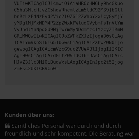
VUIiwKICAgICJ1cmwiOiAiaHR0cHM6Ly9hcGkue
C5ha3MtcHJvZC5hdWRhcmlzLm5ldC92MS9jbGll
bnRzLzE4NzEvd2Vic2l0ZS12ZWhpY2xlcy8yMjY
yMDglMjMxNDM4P2ZpZWxkPWludGVybmFsTnVtYm
VyJndlYnNpdGU9NjIwYmMyNDdmMzc1YzcyZTRmN
GRiMWQwIiwKICAgICJoZWFkZXJzIjoge30sCiAg
ICAiYm9keSI6IG51bGwsCiAgICAiZXhwZWN0Ijo
gewogICAgICAicmVzcG9uc2VUeXBlIjogIiIKIC
AgIH0sCiAgICAidGltZW91dCI6IDAsCiAgICAic
HJvZ3Jlc3MiOiBudWxsLAogICAgInJpc2t5Ijog
ZmFsc2UKICB9Cn0=
Kunden über uns:
Sämtliches Personal war durch und durch
freundlich und sehr kompetent. Die Beratung war