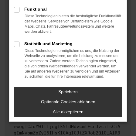
oder in einem privaten Fenster?
Funktional
Starte dein Gerät neu.
Diese Technologien bieten die bestmögliche Funktionalität
Das kann manchmal helfen, vorübergehende
der Webseite. Services von Drittanbietern wie Google
Maps, Chats, Fahrzeugbewertungssystem und weitere
Probleme zu beheben.
werden aktiviert.
Stelle sicher, dass dein Browser und dein
Betriebssystem auf dem neuesten Stand sind.
Statistik und Marketing
Veraltete Software birgt nicht nur ein
Diese Technologien ermöglichen es uns, die Nutzung der
Sicherheitsrisiko, sondern kann auch dazu führen,
Webseite zu analysieren, um die Leistung zu messen und
zu verbessern. Zudem werden Technologien eingesetzt,
dass bestimmte Funktionen nicht mehr unterstützt
die von dritten Werbetreibenden verwendet werden, um
werden.
Sie auf anderen Webseiten zu verfolgen und um Anzeigen
zu schalten, die für Ihre Interessen relevant sind.
Wende dich an den Webseitenbetreiber.
Wenn du alle oben genannten Schritte versucht hast,
kontaktiere uns bitte. Wir werden versuchen, das
Speichern
Problem zu beheben. Du kannst uns diesen Text
Optionale Cookies ablehnen
schicken, um uns bei der Fehlersuche zu
unterstützen:
Alle akzeptieren
ewogICJuYW1lIjogIk5ldHdvcmtFcnJvciIsCiA
gImNvbmZpZyI6IHsKICAgICJtZXRob2QiOiAiR0