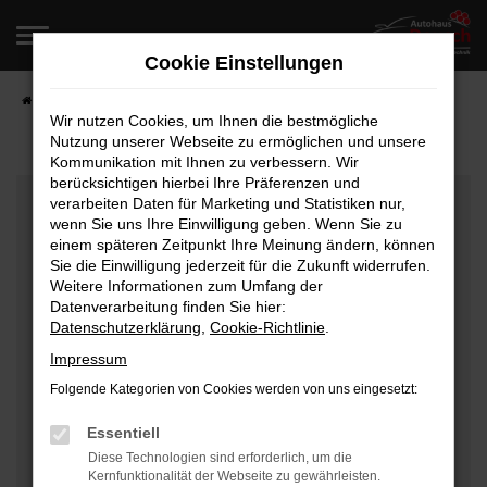
Zum
Hauptinhalt
Cookie Einstellungen
springen
Startseite
Fahrzeugangebote
Fahrzeugverkauf
Wir nutzen Cookies, um Ihnen die bestmögliche
Nutzung unserer Webseite zu ermöglichen und unsere
Kommunikation mit Ihnen zu verbessern. Wir
berücksichtigen hierbei Ihre Präferenzen und
Fehler: Network Error
verarbeiten Daten für Marketing und Statistiken nur,
wenn Sie uns Ihre Einwilligung geben. Wenn Sie zu
Beim Laden ist ein Fehler aufgetreten.
einem späteren Zeitpunkt Ihre Meinung ändern, können
Hier sind ein paar Tipps, die dir helfen können:
Sie die Einwilligung jederzeit für die Zukunft widerrufen.
Weitere Informationen zum Umfang der
Überprüfe deine Firewall und deine
Datenverarbeitung finden Sie hier:
Datenschutzerklärung
,
Cookie-Richtlinie
.
Internetverbindung.
Laden andere Webseiten, zum Beispiel deine
Impressum
Suchmaschine?
Folgende Kategorien von Cookies werden von uns eingesetzt:
Prüfe deine Browsererweiterungen.
Manche Erweiterungen, wie Werbeblocker, können
Essentiell
das Laden bestimmter Seiten verhindern.
Diese Technologien sind erforderlich, um die
Kernfunktionalität der Webseite zu gewährleisten.
Funktioniert die Seite in einem anderen Browser