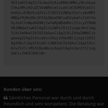
VUIiwKICAgICJ1cmwiOiAiaHR0cHM6Ly9hcGkue
C5ha3MtcHJvZC5hdWRhcmlzLm5ldC92MS9jbGll
bnRzLzE4NzEvd2Vic2l0ZS12ZWhpY2xlcy8wMDI
0MDglMjMxODc2P2ZpZWxkPWludGVybmFsTnVtYm
VyJndlYnNpdGU9NjIwYmMyNDdmMzc1YzcyZTRmN
GRiMWQwIiwKICAgICJoZWFkZXJzIjoge30sCiAg
ICAiYm9keSI6IG51bGwsCiAgICAiZXhwZWN0Ijo
gewogICAgICAicmVzcG9uc2VUeXBlIjogIiIKIC
AgIH0sCiAgICAidGltZW91dCI6IDAsCiAgICAic
HJvZ3Jlc3MiOiBudWxsLAogICAgInJpc2t5Ijog
ZmFsc2UKICB9Cn0=
Kunden über uns:
Sämtliches Personal war durch und durch
freundlich und sehr kompetent. Die Beratung war