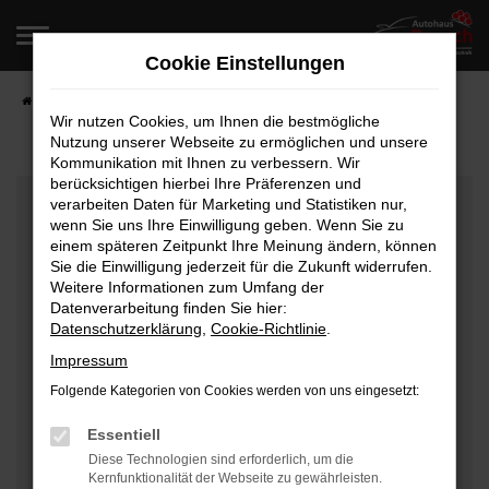
Zum
Hauptinhalt
Cookie Einstellungen
springen
Startseite
Fahrzeugangebote
Fahrzeugverkauf
Wir nutzen Cookies, um Ihnen die bestmögliche
Nutzung unserer Webseite zu ermöglichen und unsere
Kommunikation mit Ihnen zu verbessern. Wir
berücksichtigen hierbei Ihre Präferenzen und
Fehler: Network Error
verarbeiten Daten für Marketing und Statistiken nur,
wenn Sie uns Ihre Einwilligung geben. Wenn Sie zu
Beim Laden ist ein Fehler aufgetreten.
einem späteren Zeitpunkt Ihre Meinung ändern, können
Hier sind ein paar Tipps, die dir helfen können:
Sie die Einwilligung jederzeit für die Zukunft widerrufen.
Weitere Informationen zum Umfang der
Überprüfe deine Firewall und deine
Datenverarbeitung finden Sie hier:
Datenschutzerklärung
,
Cookie-Richtlinie
.
Internetverbindung.
Laden andere Webseiten, zum Beispiel deine
Impressum
Suchmaschine?
Folgende Kategorien von Cookies werden von uns eingesetzt:
Prüfe deine Browsererweiterungen.
Manche Erweiterungen, wie Werbeblocker, können
Essentiell
das Laden bestimmter Seiten verhindern.
Diese Technologien sind erforderlich, um die
Kernfunktionalität der Webseite zu gewährleisten.
Funktioniert die Seite in einem anderen Browser