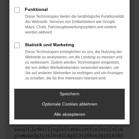
oder in einem privaten Fenster?
Funktional
Starte dein Gerät neu.
Diese Technologien bieten die bestmögliche Funktionalität
Das kann manchmal helfen, vorübergehende
der Webseite. Services von Drittanbietern wie Google
Maps, Chats, Fahrzeugbewertungssystem und weitere
Probleme zu beheben.
werden aktiviert.
Stelle sicher, dass dein Browser und dein
Betriebssystem auf dem neuesten Stand sind.
Statistik und Marketing
Veraltete Software birgt nicht nur ein
Diese Technologien ermöglichen es uns, die Nutzung der
Sicherheitsrisiko, sondern kann auch dazu führen,
Webseite zu analysieren, um die Leistung zu messen und
zu verbessern. Zudem werden Technologien eingesetzt,
dass bestimmte Funktionen nicht mehr unterstützt
die von dritten Werbetreibenden verwendet werden, um
werden.
Sie auf anderen Webseiten zu verfolgen und um Anzeigen
zu schalten, die für Ihre Interessen relevant sind.
Wende dich an den Webseitenbetreiber.
Wenn du alle oben genannten Schritte versucht hast,
kontaktiere uns bitte. Wir werden versuchen, das
Speichern
Problem zu beheben. Du kannst uns diesen Text
Optionale Cookies ablehnen
schicken, um uns bei der Fehlersuche zu
unterstützen:
Alle akzeptieren
ewogICJuYW1lIjogIk5ldHdvcmtFcnJvciIsCiA
gImNvbmZpZyI6IHsKICAgICJtZXRob2QiOiAiR0