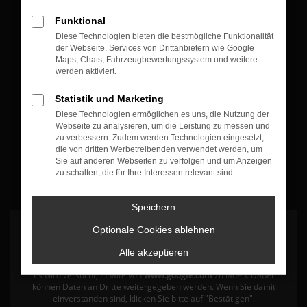
Öffnungszeiten & Kontakt
Funktional
Diese Technologien bieten die bestmögliche Funktionalität
Montag bis Freitag:
der Webseite. Services von Drittanbietern wie Google
07:30 bis 12:30 Uhr
Maps, Chats, Fahrzeugbewertungssystem und weitere
werden aktiviert.
13:30 bis 17:30 Uhr
Statistik und Marketing
+49 7835 - 540394 0
Diese Technologien ermöglichen es uns, die Nutzung der
Webseite zu analysieren, um die Leistung zu messen und
zu verbessern. Zudem werden Technologien eingesetzt,
die von dritten Werbetreibenden verwendet werden, um
Sie auf anderen Webseiten zu verfolgen und um Anzeigen
zu schalten, die für Ihre Interessen relevant sind.
Speichern
Optionale Cookies ablehnen
Alle akzeptieren
Es wird versucht, Inhalte von
www.google.com
zu laden. Dabei
können Daten an Dritte weitergegeben werden. Wenn Sie damit
einverstanden sind, klicken Sie bitte auf "Bestätigen".