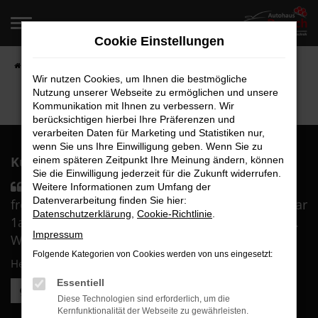
Zum
Hauptinhalt
Cookie Einstellungen
springen
Startseite
Fahrzeugangebote
Fahrzeugverkauf
Wir nutzen Cookies, um Ihnen die bestmögliche
Nutzung unserer Webseite zu ermöglichen und unsere
Kommunikation mit Ihnen zu verbessern. Wir
berücksichtigen hierbei Ihre Präferenzen und
verarbeiten Daten für Marketing und Statistiken nur,
wenn Sie uns Ihre Einwilligung geben. Wenn Sie zu
Kunden über uns:
einem späteren Zeitpunkt Ihre Meinung ändern, können
Sie die Einwilligung jederzeit für die Zukunft widerrufen.
Sämtliches Personal war durch und durch
Weitere Informationen zum Umfang der
Datenverarbeitung finden Sie hier:
freundlich und sehr kompetent. Die Beratung war
Datenschutzerklärung
,
Cookie-Richtlinie
.
1a und wir haben uns in besten Händen gefühlt.
Impressum
Wir sind überglücklich mit ....
Folgende Kategorien von Cookies werden von uns eingesetzt:
Herr B.
Essentiell
Weitere Kundenstimmen lesen
Diese Technologien sind erforderlich, um die
Kernfunktionalität der Webseite zu gewährleisten.