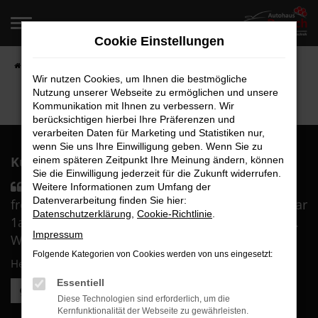
Zum
Hauptinhalt
Cookie Einstellungen
springen
Startseite
Fahrzeugangebote
Fahrzeugverkauf
Wir nutzen Cookies, um Ihnen die bestmögliche
Nutzung unserer Webseite zu ermöglichen und unsere
Kommunikation mit Ihnen zu verbessern. Wir
berücksichtigen hierbei Ihre Präferenzen und
verarbeiten Daten für Marketing und Statistiken nur,
wenn Sie uns Ihre Einwilligung geben. Wenn Sie zu
Kunden über uns:
einem späteren Zeitpunkt Ihre Meinung ändern, können
Sie die Einwilligung jederzeit für die Zukunft widerrufen.
Sämtliches Personal war durch und durch
Weitere Informationen zum Umfang der
Datenverarbeitung finden Sie hier:
freundlich und sehr kompetent. Die Beratung war
Datenschutzerklärung
,
Cookie-Richtlinie
.
1a und wir haben uns in besten Händen gefühlt.
Impressum
Wir sind überglücklich mit ....
Folgende Kategorien von Cookies werden von uns eingesetzt:
Herr B.
Essentiell
Weitere Kundenstimmen lesen
Diese Technologien sind erforderlich, um die
Kernfunktionalität der Webseite zu gewährleisten.