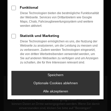
Öffnungszeiten & Kontakt
Funktional
Diese Technologien bieten die bestmögliche Funktionalität
Montag bis Freitag:
der Webseite. Services von Drittanbietern wie Google
07:30 bis 12:30 Uhr
Maps, Chats, Fahrzeugbewertungssystem und weitere
werden aktiviert.
13:30 bis 17:30 Uhr
Statistik und Marketing
+49 7835 - 540394 0
Diese Technologien ermöglichen es uns, die Nutzung der
Webseite zu analysieren, um die Leistung zu messen und
zu verbessern. Zudem werden Technologien eingesetzt,
die von dritten Werbetreibenden verwendet werden, um
Sie auf anderen Webseiten zu verfolgen und um Anzeigen
zu schalten, die für Ihre Interessen relevant sind.
Speichern
Optionale Cookies ablehnen
Alle akzeptieren
Es wird versucht, Inhalte von
www.google.com
zu laden. Dabei
können Daten an Dritte weitergegeben werden. Wenn Sie damit
einverstanden sind, klicken Sie bitte auf "Bestätigen".