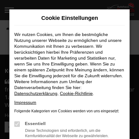
Zum
Hauptinhalt
Cookie Einstellungen
springen
Startseite
Fahrzeugangebote
Fahrzeugverkauf
Wir nutzen Cookies, um Ihnen die bestmögliche
Nutzung unserer Webseite zu ermöglichen und unsere
Kommunikation mit Ihnen zu verbessern. Wir
berücksichtigen hierbei Ihre Präferenzen und
verarbeiten Daten für Marketing und Statistiken nur,
wenn Sie uns Ihre Einwilligung geben. Wenn Sie zu
Kunden über uns:
einem späteren Zeitpunkt Ihre Meinung ändern, können
Sie die Einwilligung jederzeit für die Zukunft widerrufen.
Sämtliches Personal war durch und durch
Weitere Informationen zum Umfang der
Datenverarbeitung finden Sie hier:
freundlich und sehr kompetent. Die Beratung war
Datenschutzerklärung
,
Cookie-Richtlinie
.
1a und wir haben uns in besten Händen gefühlt.
Impressum
Wir sind überglücklich mit ....
Folgende Kategorien von Cookies werden von uns eingesetzt:
Herr B.
Essentiell
Weitere Kundenstimmen lesen
Diese Technologien sind erforderlich, um die
Kernfunktionalität der Webseite zu gewährleisten.