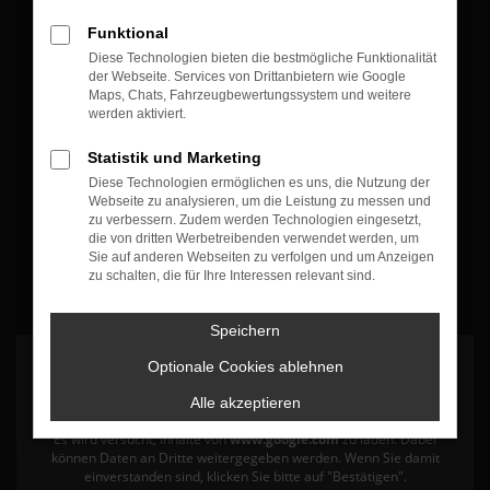
Öffnungszeiten & Kontakt
Funktional
Diese Technologien bieten die bestmögliche Funktionalität
Montag bis Freitag:
der Webseite. Services von Drittanbietern wie Google
07:30 bis 12:30 Uhr
Maps, Chats, Fahrzeugbewertungssystem und weitere
werden aktiviert.
13:30 bis 17:30 Uhr
Statistik und Marketing
+49 7835 - 540394 0
Diese Technologien ermöglichen es uns, die Nutzung der
Webseite zu analysieren, um die Leistung zu messen und
zu verbessern. Zudem werden Technologien eingesetzt,
die von dritten Werbetreibenden verwendet werden, um
Sie auf anderen Webseiten zu verfolgen und um Anzeigen
zu schalten, die für Ihre Interessen relevant sind.
Speichern
Optionale Cookies ablehnen
Alle akzeptieren
Es wird versucht, Inhalte von
www.google.com
zu laden. Dabei
können Daten an Dritte weitergegeben werden. Wenn Sie damit
einverstanden sind, klicken Sie bitte auf "Bestätigen".