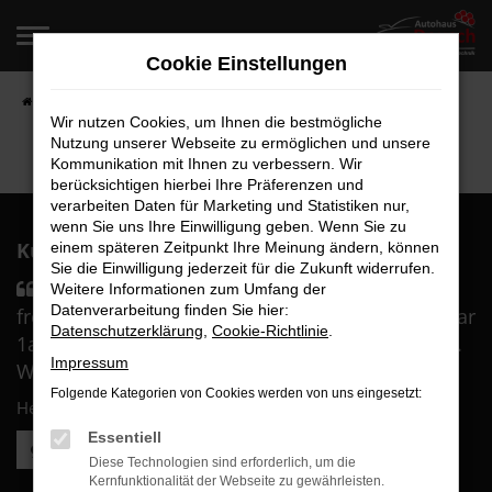
Zum
Hauptinhalt
Cookie Einstellungen
springen
Startseite
Fahrzeugangebote
Fahrzeugverkauf
Wir nutzen Cookies, um Ihnen die bestmögliche
Nutzung unserer Webseite zu ermöglichen und unsere
Kommunikation mit Ihnen zu verbessern. Wir
berücksichtigen hierbei Ihre Präferenzen und
verarbeiten Daten für Marketing und Statistiken nur,
wenn Sie uns Ihre Einwilligung geben. Wenn Sie zu
Kunden über uns:
einem späteren Zeitpunkt Ihre Meinung ändern, können
Sie die Einwilligung jederzeit für die Zukunft widerrufen.
Sämtliches Personal war durch und durch
Weitere Informationen zum Umfang der
Datenverarbeitung finden Sie hier:
freundlich und sehr kompetent. Die Beratung war
Datenschutzerklärung
,
Cookie-Richtlinie
.
1a und wir haben uns in besten Händen gefühlt.
Impressum
Wir sind überglücklich mit ....
Folgende Kategorien von Cookies werden von uns eingesetzt:
Herr B.
Essentiell
Weitere Kundenstimmen lesen
Diese Technologien sind erforderlich, um die
Kernfunktionalität der Webseite zu gewährleisten.