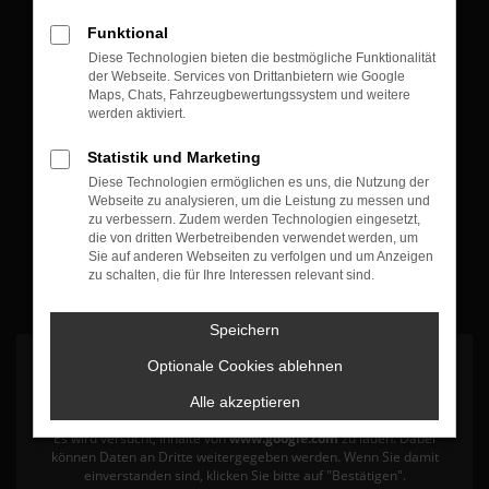
Öffnungszeiten & Kontakt
Funktional
Diese Technologien bieten die bestmögliche Funktionalität
Montag bis Freitag:
der Webseite. Services von Drittanbietern wie Google
07:30 bis 12:30 Uhr
Maps, Chats, Fahrzeugbewertungssystem und weitere
werden aktiviert.
13:30 bis 17:30 Uhr
Statistik und Marketing
+49 7835 - 540394 0
Diese Technologien ermöglichen es uns, die Nutzung der
Webseite zu analysieren, um die Leistung zu messen und
zu verbessern. Zudem werden Technologien eingesetzt,
die von dritten Werbetreibenden verwendet werden, um
Sie auf anderen Webseiten zu verfolgen und um Anzeigen
zu schalten, die für Ihre Interessen relevant sind.
Speichern
Optionale Cookies ablehnen
Alle akzeptieren
Es wird versucht, Inhalte von
www.google.com
zu laden. Dabei
können Daten an Dritte weitergegeben werden. Wenn Sie damit
einverstanden sind, klicken Sie bitte auf "Bestätigen".