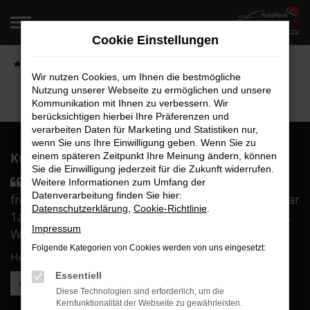
Zum
Hauptinhalt
Cookie Einstellungen
springen
Startseite
Fahrzeugangebote
Fahrzeugverkauf
Wir nutzen Cookies, um Ihnen die bestmögliche
Nutzung unserer Webseite zu ermöglichen und unsere
Kommunikation mit Ihnen zu verbessern. Wir
berücksichtigen hierbei Ihre Präferenzen und
verarbeiten Daten für Marketing und Statistiken nur,
wenn Sie uns Ihre Einwilligung geben. Wenn Sie zu
Kunden über uns:
einem späteren Zeitpunkt Ihre Meinung ändern, können
Sie die Einwilligung jederzeit für die Zukunft widerrufen.
Sämtliches Personal war durch und durch
Weitere Informationen zum Umfang der
Datenverarbeitung finden Sie hier:
freundlich und sehr kompetent. Die Beratung war
Datenschutzerklärung
,
Cookie-Richtlinie
.
1a und wir haben uns in besten Händen gefühlt.
Impressum
Wir sind überglücklich mit ....
Folgende Kategorien von Cookies werden von uns eingesetzt:
Herr B.
Essentiell
Weitere Kundenstimmen lesen
Diese Technologien sind erforderlich, um die
Kernfunktionalität der Webseite zu gewährleisten.