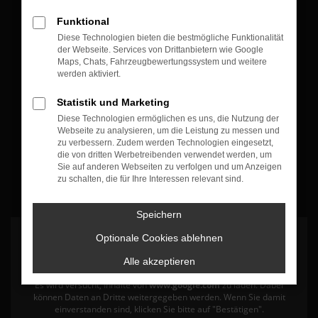
Öffnungszeiten & Kontakt
Funktional
Diese Technologien bieten die bestmögliche Funktionalität
Montag bis Freitag:
der Webseite. Services von Drittanbietern wie Google
07:30 bis 12:30 Uhr
Maps, Chats, Fahrzeugbewertungssystem und weitere
werden aktiviert.
13:30 bis 17:30 Uhr
Statistik und Marketing
+49 7835 - 540394 0
Diese Technologien ermöglichen es uns, die Nutzung der
Webseite zu analysieren, um die Leistung zu messen und
zu verbessern. Zudem werden Technologien eingesetzt,
die von dritten Werbetreibenden verwendet werden, um
Sie auf anderen Webseiten zu verfolgen und um Anzeigen
zu schalten, die für Ihre Interessen relevant sind.
Speichern
Optionale Cookies ablehnen
Alle akzeptieren
Es wird versucht, Inhalte von
www.google.com
zu laden. Dabei
können Daten an Dritte weitergegeben werden. Wenn Sie damit
einverstanden sind, klicken Sie bitte auf "Bestätigen".