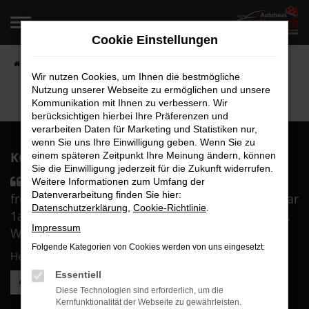
Zum
Hauptinhalt
Cookie Einstellungen
springen
Startseite
Fahrzeugangebote
Fahrzeugverkauf
Wir nutzen Cookies, um Ihnen die bestmögliche
Nutzung unserer Webseite zu ermöglichen und unsere
Kommunikation mit Ihnen zu verbessern. Wir
berücksichtigen hierbei Ihre Präferenzen und
verarbeiten Daten für Marketing und Statistiken nur,
wenn Sie uns Ihre Einwilligung geben. Wenn Sie zu
Kunden über uns:
einem späteren Zeitpunkt Ihre Meinung ändern, können
Sie die Einwilligung jederzeit für die Zukunft widerrufen.
Sämtliches Personal war durch und durch
Weitere Informationen zum Umfang der
Datenverarbeitung finden Sie hier:
freundlich und sehr kompetent. Die Beratung war
Datenschutzerklärung
,
Cookie-Richtlinie
.
1a und wir haben uns in besten Händen gefühlt.
Impressum
Wir sind überglücklich mit ....
Folgende Kategorien von Cookies werden von uns eingesetzt:
Herr B.
Essentiell
Weitere Kundenstimmen lesen
Diese Technologien sind erforderlich, um die
Kernfunktionalität der Webseite zu gewährleisten.