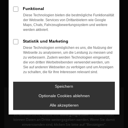
Öffnungszeiten & Kontakt
Funktional
Diese Technologien bieten die bestmögliche Funktionalität
Montag bis Freitag:
der Webseite. Services von Drittanbietern wie Google
07:30 bis 12:30 Uhr
Maps, Chats, Fahrzeugbewertungssystem und weitere
werden aktiviert.
13:30 bis 17:30 Uhr
Statistik und Marketing
+49 7835 - 540394 0
Diese Technologien ermöglichen es uns, die Nutzung der
Webseite zu analysieren, um die Leistung zu messen und
zu verbessern. Zudem werden Technologien eingesetzt,
die von dritten Werbetreibenden verwendet werden, um
Sie auf anderen Webseiten zu verfolgen und um Anzeigen
zu schalten, die für Ihre Interessen relevant sind.
Speichern
Optionale Cookies ablehnen
Alle akzeptieren
Es wird versucht, Inhalte von
www.google.com
zu laden. Dabei
können Daten an Dritte weitergegeben werden. Wenn Sie damit
einverstanden sind, klicken Sie bitte auf "Bestätigen".