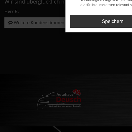
Wir sind überglücklich mit ....
Technologien eingesetzt, die v
die für Ihre Interessen relevant s
Herr B.
Speichern
Weitere Kundenstimmen lesen