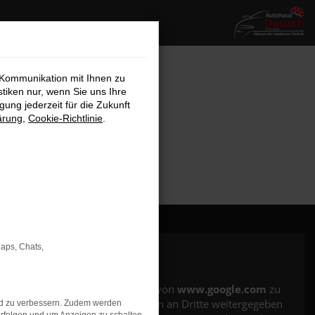
 Kommunikation mit Ihnen zu
stiken nur, wenn Sie uns Ihre
ung jederzeit für die Zukunft
ärung
,
Cookie-Richtlinie
.
Maps, Chats,
Es wird versucht, Inhalte von
www.google.com
zu
laden. Dabei können Daten an Dritte weitergegeben
nd zu verbessern. Zudem werden