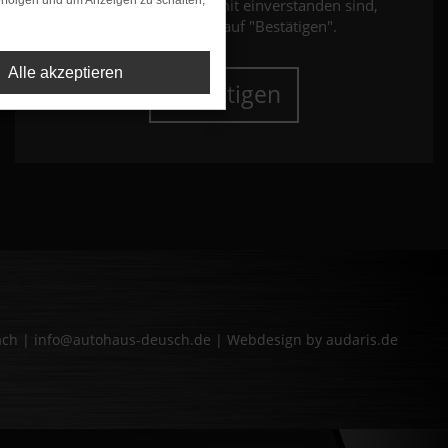
rfolgen und um Anzeigen zu schalten,
werden. Wenn Sie damit einverstanden sind,
klicken Sie bitte auf "Bestätigen".
Alle akzeptieren
Bestätigen
bach | info@autohaus-deusch.de |
Webdesign by audaris.de