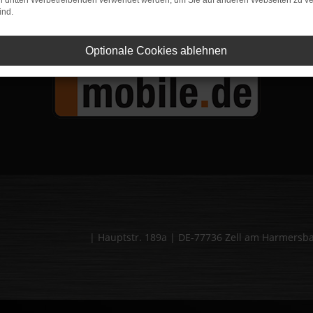
on dritten Werbetreibenden verwendet werden, um Sie auf anderen Webseiten zu ve
ind.
+49 7835 - 540394 0
Optionale Cookies ablehnen
| Hauptstr. 189a | DE-77736 Zell am Harmers